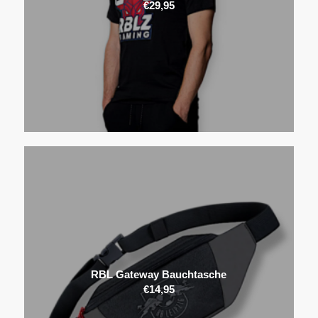
€
29,95
RBL Gateway Bauchtasche
€
14,95