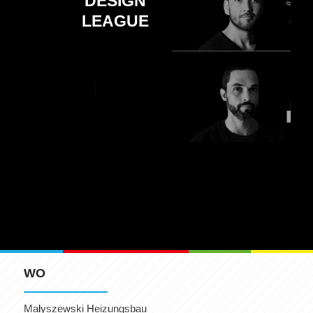
DESIGN
LEAGUE
WO
Malyszewski Heizungsbau